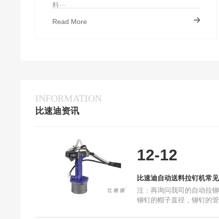
料···
Read More
INFORMATION
比速迪资讯
定制比速迪自动送料拉钉机需要我们提供什么呢？
比速迪自动送料拉钉机常见问题解答
比速迪自动送料拉钉机的结构及设计
12-12
自动送料拉钉机订购流程
自动送料拉钉机最快一分钟能打多少个钉？
比速迪自动送料拉钉机常见
注：再询问我司的自动拉铆
抽芯铆钉在使用中一些常见问题和原因
铆钉的帽子直径，铆钉的管
比速迪自动送料拉钉机选购指南全篇
打的物件是什么。例如：您
国产拉钉机和进口拉钉机哪个比较好