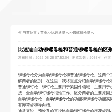
当前位置：
首页
>>
比速迪资讯
>>
铆螺母枪资讯
比速迪自动铆螺母枪和普通铆螺母枪的区
发布时间：2022-08-28 07:53:04 浏览次数：
2055
次 作者：
铆螺母枪分为自动铆螺母枪和普通铆螺母枪。这两个
解两者的区别，在这里，我将重点介绍自动铆螺母枪
普通铆钉枪：铆钉枪主要用于紧固件领域，主要用于
接；全自动铆钉螺母很难工作。区分两者的主要原因
自动铆螺母枪：
自动铆螺母枪
的功能和铆螺母功能实
有卸荷齿和导向槽。
通常来说，预设孔的直径比自动铆钉螺母的压花齿稍