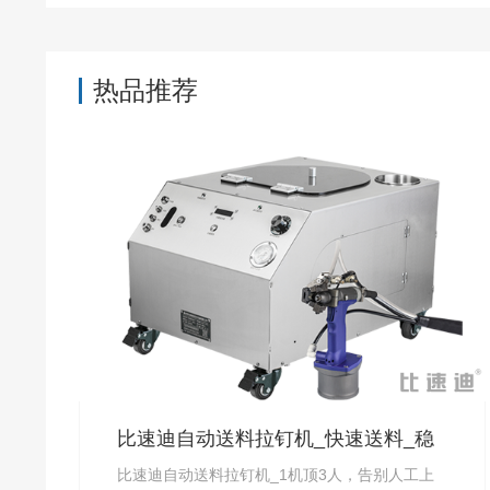
热品推荐
比速迪自动送料拉钉机_快速送料_稳
定上钉_厂家直供-比速迪
比速迪自动送料拉钉机_1机顶3人，告别人工上