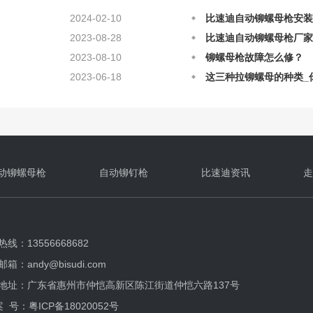
比速迪自动铆螺母枪安装
2023-08-28
比速迪自动铆螺母枪厂家
2023-08-10
铆螺母枪故障怎么修？
2023-06-18
这三种拉铆螺母的种类_
2025-12-12
比速迪自动铆螺母枪的日
2025-12-12
自动铆螺母枪铆接的原理
2022-06-26
自动铆螺母枪在铆接上的
2025-08-28
自动铆螺母枪应该如何正
动铆螺母枪
自动铆钉枪
比速迪资讯
走
线：13556668682
箱：andy@bisudi.com
地址：广东省惠州市仲恺高新区陈江街道仲恺六路137号
案 号：
粤ICP备18020052号