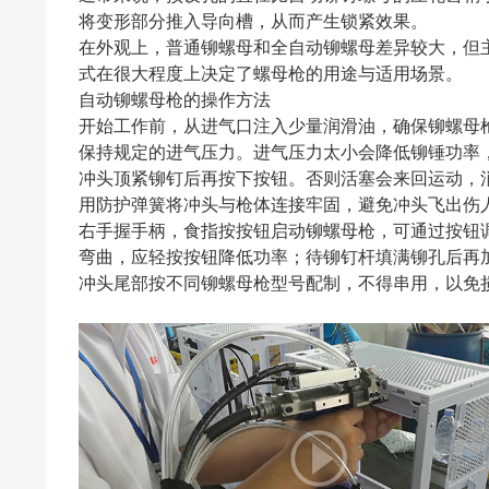
将变形部分推入导向槽，从而产生锁紧效果。
在外观上，普通铆螺母和全自动铆螺母差异较大，但
式在很大程度上决定了螺母枪的用途与适用场景。
自动铆螺母枪的操作方法
开始工作前，从进气口注入少量润滑油，确保铆螺母
保持规定的进气压力。进气压力太小会降低铆锤功率
冲头顶紧铆钉后再按下按钮。否则活塞会来回运动，
用防护弹簧将冲头与枪体连接牢固，避免冲头飞出伤
右手握手柄，食指按按钮启动铆螺母枪，可通过按钮
弯曲，应轻按按钮降低功率；待铆钉杆填满铆孔后再
冲头尾部按不同铆螺母枪型号配制，不得串用，以免