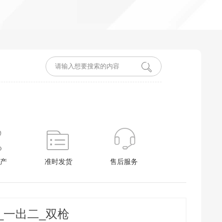
产
准时发货
售后服务
_一出二_双枪